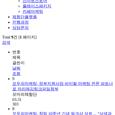
스마트스토어
플레이스패키지
카페마케팅
체험단플랫폼
진행과정
상담문의
Total
9
건 [
1
페이지]
검색
번호
제목
글쓴이
날짜
조회
9
모두의마케팅, 정부지원사업 바이럴 마케팅 전문 파트너
로 자리매김
링크
파일첨부
모마의체험단
03.31
303
8
모두의마케팅, 창립 10주년 기념 워크샵 성료… “상생과