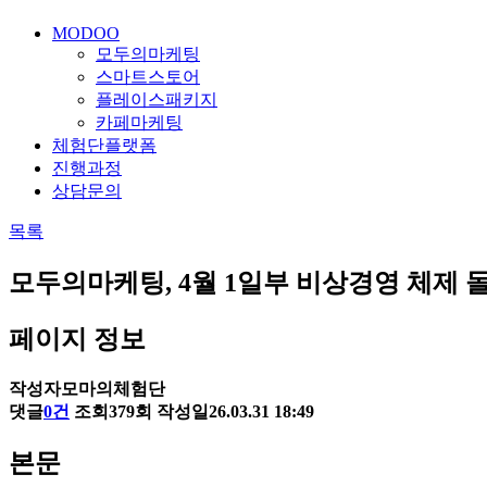
MODOO
모두의마케팅
스마트스토어
플레이스패키지
카페마케팅
체험단플랫폼
진행과정
상담문의
목록
모두의마케팅, 4월 1일부 비상경영 체제 돌
페이지 정보
작성자
모마의체험단
댓글
0건
조회
379회
작성일
26.03.31 18:49
본문