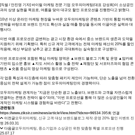
[직썰 / 안진영 기자] 바이럴 마케팅 전문 기업 모두의마케팅(대표 강성희)이 소상공인
과의 상생 실현을 목표로, 여름을 맞아 대규모 할인 프로모션을 진행한다고 밝혔다.
10년 이상 온라인 마케팅 현장을 누벼온 모두의마케팅은 콘텐츠 기반의 통합 마케팅
전략을 바탕으로 브랜드 인지도 확산과 실질 매출 향상을 동시에 이끌어온 실력파 대
행사다.
이번 여름 프로모션은 급변하는 광고 시장 환경 속에서 중소 브랜드의 생존과 도약을
지원하기 위해 기획됐다. 특히 신규 계약 고객에게는 전체 마케팅 예산의 20%를 할인
적용해, 예산 부담은 낮추고 광고 효율은 극대화하는 실속형으로 구성됐다.
이번 프로모션에 포함된 핵심 마케팅 영역은 ▲브랜드 블로그 기획 및 운영 ▲맘카페
기반의 입소문 홍보 ▲지도 서비스 활용 노출 전략 ▲체험단 및 서포터즈와의 협업 콘
텐츠 ▲숏폼 중심의 영상 마케팅 등으로 구성된다.
각 업종 특성과 타깃층에 따라 맞춤형 패키지 제안이 가능하며, 단순 노출을 넘어 전환
중심의 전략 설계가 가능한 점이 모두의마케팅만의 경쟁력이다.
모두의마케팅 관계자는 “지금은 단순한 광고 노출보다, 브랜드와 고객을 자연스럽게
연결하는 콘텐츠 전략이 필수”라며, “이번 프로모션을 통해 더 많은 소상공인들이 체
계적인 마케팅 시스템을 경험하길 바란다”고 전했다.
관련링크
https://www.ziksir.com/news/articleView.html?idxno=96534
395회 연결
이전글
모두의마케팅, 신규 고객 대상 브랜드블로그 제작·운영 20% 할인 이벤트 진
행
26.03.31
다음글
모두의마케팅, 중소기업과 소상공인 위한 맞춤형 특별 프로모션 진행
25.07.17